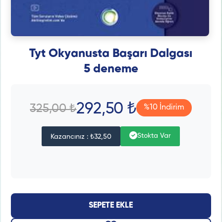
Tyt Okyanusta Başarı Dalgası
5 deneme
292,50 ₺
325,00 ₺
%10 İndirim
Stokta Var
Kazancınız : ₺32,50
SEPETE EKLE