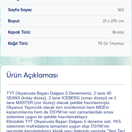
Sayfa Sayısı:
160
Boyut:
21 x 275 cm
Kapak Türü:
Brıstol
Kağıt Türü:
70 Gr 1.hamur
Ürün Açıklaması
TYT Okyanusta Başarı Dalgası 5 Denememiz; 2 tane 40
SEANS (kolay düzey), 2 tane ICEBERG (sınav düzeyi) ve 1
tane MASTER (zor düzey) olacak şekilde hazırlanmıştır.
Okyanus Yayıncılık olarak tüm ürünlerimizi hem MEB’in
kazanımlarına hem de ÖSYM’nin son zamanlardaki sınav
sistemine uygun bir şekilde hazırlamaktayız.
Elinizdeki TYT Okyanusta Başarı Dalgası 5 deneme seti, YKS
sisteminin müfredatına tamamen uygun olup ÖSYM’nin
geçmişte karşılaştığımız klasik soru tiplerinin yanında "Yeni Tarz