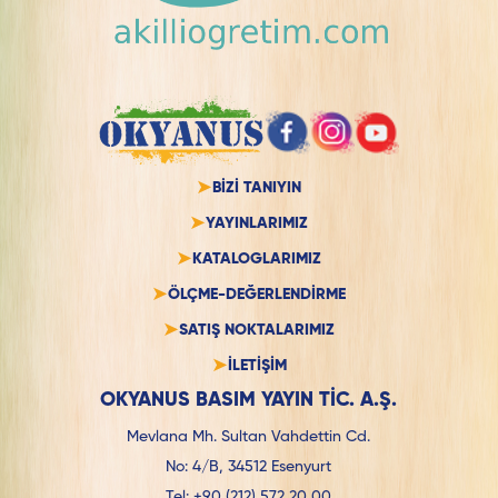
BİZİ TANIYIN
YAYINLARIMIZ
KATALOGLARIMIZ
ÖLÇME-DEĞERLENDİRME
SATIŞ NOKTALARIMIZ
İLETİŞİM
OKYANUS BASIM YAYIN TİC. A.Ş.
Mevlana Mh. Sultan Vahdettin Cd.
No: 4/B, 34512 Esenyurt
Tel:
+90 (212) 572 20 00