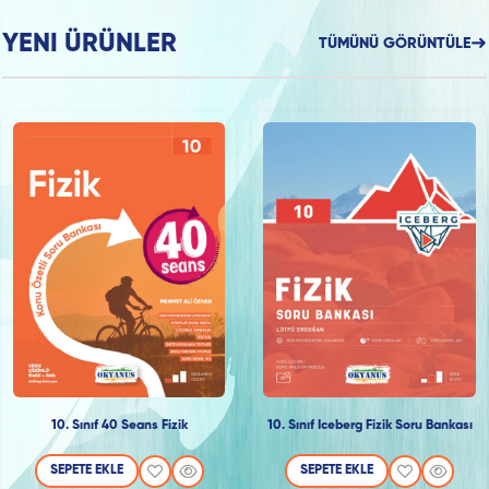
YENI ÜRÜNLER
TÜMÜNÜ GÖRÜNTÜLE
10. Sınıf 40 Seans Fizik
10. Sınıf Iceberg Fizik Soru Bankası
SEPETE EKLE
SEPETE EKLE