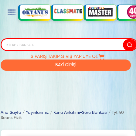
SİPARİŞ TAKİP
GİRİŞ YAP
ÜYE OL
BAYİ GİRİŞİ
Ana Sayfa
/
Yayınlarımız
/
Konu Anlatımı-Soru Bankası
/
Tyt 40
Seans Fizik