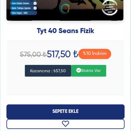
Tyt 40 Seans Fizik
517,50 ₺
575,00 ₺
%10 İndirim
Stokta Var
Kazancınız : ₺57,50
SEPETE EKLE