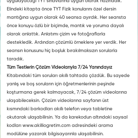
uygulayacağı TYT sınavlarına uygun olarak hazırladık.
Elindeki kitapta önce TYT Fizik konularını özel dersin
mantığına uygun olarak 40 seansa ayırdık. Her seansta
önce konuyu özlü bir biçimde, mantık ve yoruma dayalı
olarak anlattık. Anlatımı çizim ve fotoğraflarla
destekledik. Ardından çözümlü örneklere yer verdik. Her
seansın konusunu hiç boşluk bırakılmaksızın sorularla
taradık.
Tüm Testlerin Çözüm Videolarıyla 7/24 Yanındayız
Kitabındaki tüm soruları akıllı tahtada çözdük. Bu sayede
yanlış ve boş soruların için öğretmenlerinin peşinde
koşturmana gerek kalmayacak, 7/24 çözüm videolarına
ulaşabileceksin. Çözüm videolarına sayfanın üst
kısmındaki barkodları akıllı telefon veya tabletine
okutarak ulaşabilirsin. Ya da karekodun altındaki sayısal
kodları www.akilliogretim.com adresindeki arama
modülüne yazarak bilgisayarınla ulaşabilirsin.