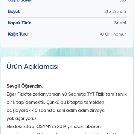
Sayfa Sayısı:
336
Boyut:
21 x 275 cm
Kapak Türü:
Brıstol
Kağıt Türü:
70 Gr 1.hamur
Ürün Açıklaması
Sevgili Öğrencim,
Eğer Fizik’te zorlanıyorsan 40 Seansta TYT Fizik tam senlik
bir kitap demektir. Çünkü bu kitapta temelden
başlayarak 40 seansta seni adım adım zirveye
yaklaştırıyoruz.
Elindeki kitabı ÖSYM’nin 2019 yılından itibaren