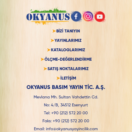
BİZİ TANIYIN
YAYINLARIMIZ
KATALOGLARIMIZ
ÖLÇME-DEĞERLENDİRME
SATIŞ NOKTALARIMIZ
İLETİŞİM
OKYANUS BASIM YAYIN TİC. A.Ş.
Mevlana Mh. Sultan Vahdettin Cd.
No: 4/B, 34512 Esenyurt
Tel:
+90 (212) 572 20 00
Faks:
+90 (212) 572 20 00
Email:
info@okyanusyayincilik.com