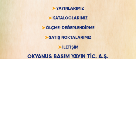
YAYINLARIMIZ
KATALOGLARIMIZ
ÖLÇME-DEĞERLENDİRME
SATIŞ NOKTALARIMIZ
İLETİŞİM
OKYANUS BASIM YAYIN TİC. A.Ş.
Mevlana Mh. Sultan Vahdettin Cd.
No: 4/B, 34512 Esenyurt
Tel:
+90 (212) 572 20 00
Faks:
+90 (212) 572 20 00
Email:
info@okyanusyayincilik.com
© 2026 Teknoloji Ofisi - Okyanus Yayıncılık
Teknoloji Ofisi'nin ürettiği içerik, yazılı izin alınmadan kullanılamaz.
Site Haritası
|
Yasal Uyarılar
|
Kariyer Fırsatları