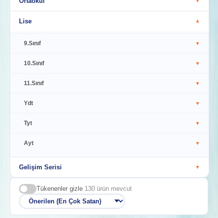
Ortaokul
▼
Lise
▼
9.Sınıf
▼
10.Sınıf
▼
11.Sınıf
▼
Ydt
▼
Tyt
▼
Ayt
▼
Gelişim Serisi
▼
Tükenenler gizle
130 ürün mevcut