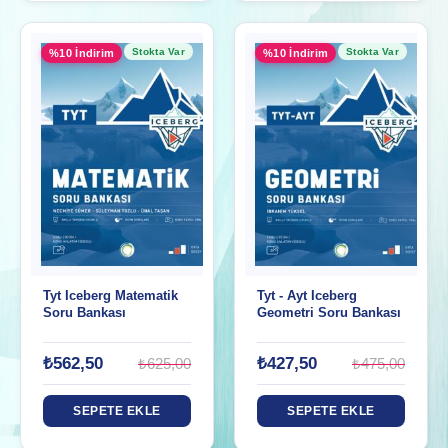
Stokta Var
Stokta Var
%10 İndirim
%10 İndirim
Tyt Iceberg Matematik
Tyt - Ayt Iceberg
Soru Bankası
Geometri Soru Bankası
₺562,50
₺427,50
₺625,00
₺475,00
SEPETE EKLE
SEPETE EKLE