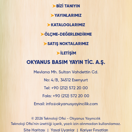
BİZİ TANIYIN
YAYINLARIMIZ
KATALOGLARIMIZ
ÖLÇME-DEĞERLENDİRME
SATIŞ NOKTALARIMIZ
İLETİŞİM
OKYANUS BASIM YAYIN TİC. A.Ş.
Mevlana Mh. Sultan Vahdettin Cd.
No: 4/B, 34512 Esenyurt
Tel:
+90 (212) 572 20 00
Faks:
+90 (212) 572 20 00
Email:
info@okyanusyayincilik.com
© 2026 Teknoloji Ofisi - Okyanus Yayıncılık
Teknoloji Ofisi'nin ürettiği içerik, yazılı izin alınmadan kullanılamaz.
Site Haritası
|
Yasal Uyarılar
|
Kariyer Fırsatları