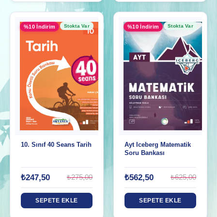
Stokta Var
Stokta Var
%10 İndirim
%10 İndirim
10. Sınıf 40 Seans Tarih
Ayt Iceberg Matematik
Soru Bankası
₺247,50
₺562,50
₺275,00
₺625,00
SEPETE EKLE
SEPETE EKLE