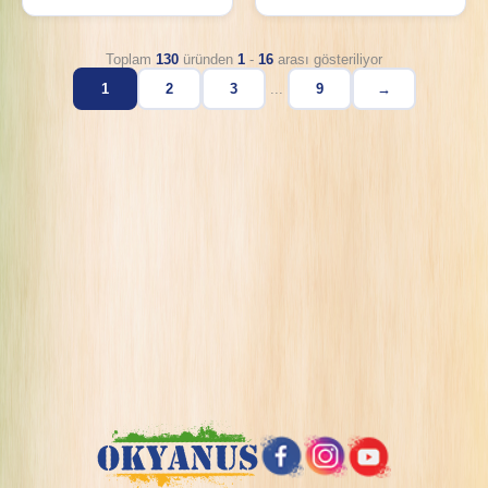
Toplam
130
üründen
1
-
16
arası gösteriliyor
1
2
3
...
9
→