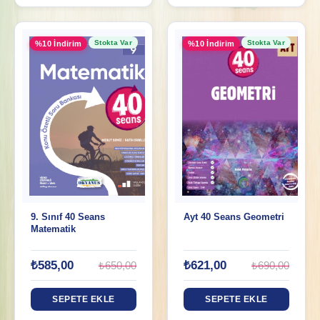
Stokta Var
Stokta Var
%10 İndirim
%10 İndirim
9. Sınıf 40 Seans
Ayt 40 Seans Geometri
Matematik
₺585,00
₺621,00
₺650,00
₺690,00
SEPETE EKLE
SEPETE EKLE