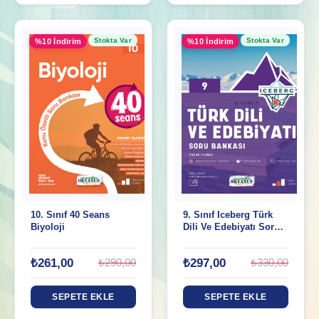
Stokta Var
Stokta Var
%10 İndirim
%10 İndirim
10. Sınıf 40 Seans
9. Sınıf Iceberg Türk
Biyoloji
Dili Ve Edebiyatı Soru
Bankası
₺261,00
₺297,00
₺290,00
₺330,00
SEPETE EKLE
SEPETE EKLE