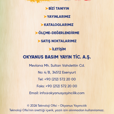
BİZİ TANIYIN
YAYINLARIMIZ
KATALOGLARIMIZ
ÖLÇME-DEĞERLENDİRME
SATIŞ NOKTALARIMIZ
İLETİŞİM
OKYANUS BASIM YAYIN TİC. A.Ş.
Mevlana Mh. Sultan Vahdettin Cd.
No: 4/B, 34512 Esenyurt
Tel:
+90 (212) 572 20 00
Faks:
+90 (212) 572 20 00
Email:
info@okyanusyayincilik.com
© 2026 Teknoloji Ofisi - Okyanus Yayıncılık
Teknoloji Ofisi'nin ürettiği içerik, yazılı izin alınmadan kullanılamaz.